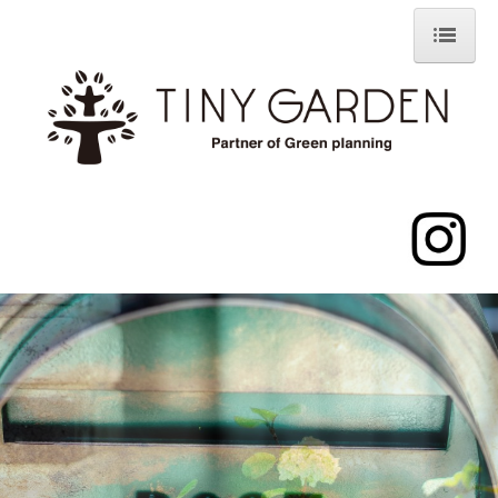
H O M E
A B O U T
A C C E S S
W O R K S
G A R D E N I T E M
R E C R U I T
C O N T A C T