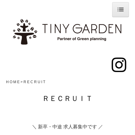
H O M E
A B O U T
A C C E S S
W O R K S
G A R D E N I T E M
H O M E
R E C R U I T
R E C R U I T
ＲＥＣＲＵＩＴ
C O N T A C T
＼ 新卒・中途 求人募集中です ／