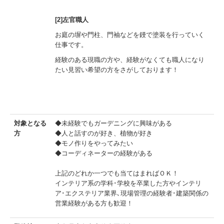
[2]左官職人
お庭の塀や門柱、門袖などを鏝で塗装を行っていく
仕事です。
経験のある現職の方や、経験がなくても
職人になり
たい見習い希望の方をさがしております！
対象となる
◆未経験でもガーデニングに興味がある
方
◆人と話すのが好き、植物が好き
◆モノ作りをやってみたい
◆コーディネーターの経験がある
上記のどれか一つでも当てはまればＯＫ！
インテリア系の学科･学校を卒業した方やインテリ
ア･エクステリア業界､現場管理の経験者･建築関係の
営業経験がある方も歓迎！