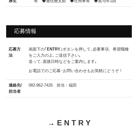
厚生
有 ◆通信費支給 ◆社用車有 ◆賞与年1回
応募情報
応募方
画面下の｢
ENTRY
｣ボタンを押して､必要事項、希望職種
法
をご入力の上､ご送信下さい｡
追って､面接日時などをご案内します｡
お電話でのご応募･お問い合わせもお気軽にどうぞ！
連絡先/
082-962-7426
担当：福田
担当者
→
E N T R Y