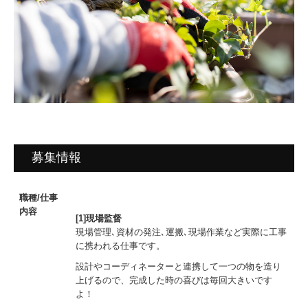
募集情報
職種/仕事
内容
[1]現場監督
現場管理､資材の発注､運搬､現場作業など実際に工事
に携われる仕事です。
設計やコーディネーターと連携して一つの物を造り
上げるので、完成した時の喜びは毎回大きいです
よ！