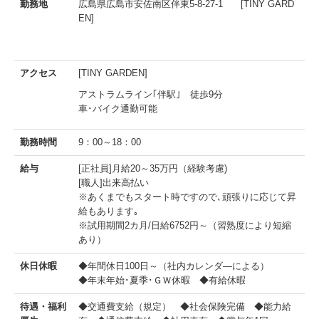
勤務地
広島県広島市安佐南区伴東5-8-27-1 [TINY GARD
EN]
アクセス
[TINY GARDEN]
アストラムライン｢伴駅｣ 徒歩9分
車･バイク通勤可能
勤務時間
9：00～18：00
給与
[正社員]月給20～35万円（経験考慮)
[職人]出来高払い
※あくまでもスタート時ですので､頑張りに応じて昇
給もあります｡
※試用期間2カ月/日給6752円～（習熟度により短縮
あり）
休日休暇
◆年間休日100日～（社内カレンダ―による）
◆年末年始･夏季･ＧＷ休暇 ◆有給休暇
待遇・福利
◆交通費支給（規定） ◆社会保険完備 ◆能力給