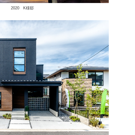
2020 K様邸