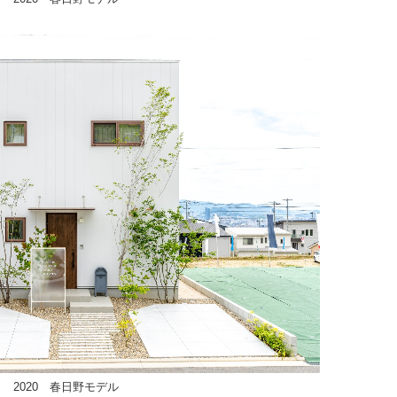
2020 春日野モデル