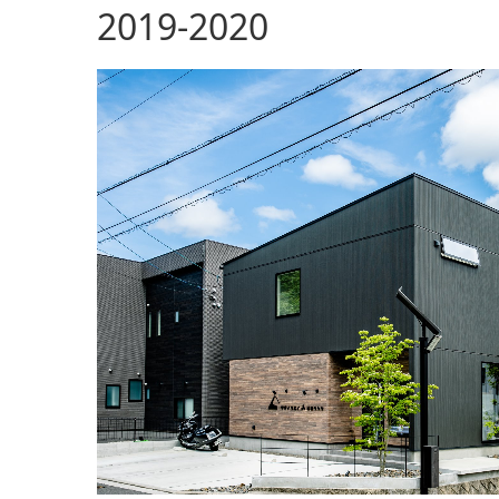
2019-2020